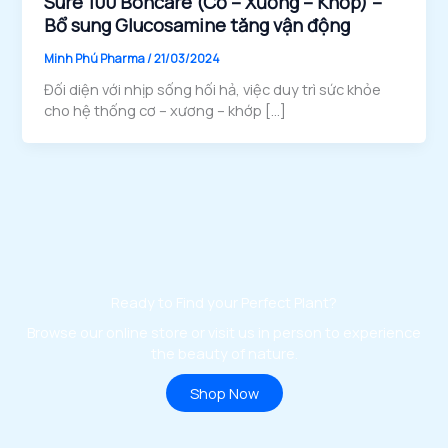
Sure 100 Boncare (Cơ – Xương – Khớp) –
Bổ sung Glucosamine tăng vận động
Minh Phú Pharma
/
21/03/2024
Đối diện với nhịp sống hối hả, việc duy trì sức khỏe
cho hệ thống cơ – xương – khớp […]
Ready to Find your Perfect Plant?
Browse our online store or visit us in person to experience
the beauty of nature.
Shop Now