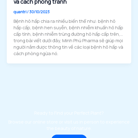
và cách phòng tránh
quantri
/
30/10/2023
Bệnh hô hấp chia ra nhiều biến thể như: bệnh hô
hấp cấp, bệnh hen suyễn, bệnh nhiễm khuẩn hô hấp
cấp tính, bệnh nhiễm trùng đường hô hấp cấp trên,…
trong bài viết dưới đây, Minh Phú Pharma sẽ giúp mọi
người nắm được thông tin về các loại bệnh hô hấp và
cách phòng ngừa nó.
Ready to Find your Perfect Plant?
Browse our online store or visit us in person to experience
the beauty of nature.