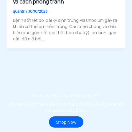
và cách phòng tránh
quantri
/
30/10/2023
Bệnh sốt rét do loài ký sinh trùng Plasmodium gây ra
khiến cơ thể bị nhiễm trùng. Các triệu chứng và dấu
hiệu bao gồm sốt (có thể theo chu kỳ), ớn lạnh, gay
gắt, đổ mồ hôi,…
Ready to Find your Perfect Plant?
Browse our online store or visit us in person to experience
the beauty of nature.
Shop Now