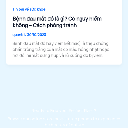
Tin bài về sức khỏe
Bệnh đau mắt đỏ là gì? Có nguy hiểm
không – Cách phòng tránh
quantri
/
30/10/2023
Bệnh đau mắt đỏ hay viêm kết mạc) là triệu chứng
phần tròng trắng của mắt có màu hồng nhạt hoặc
hơi đỏ, mí mắt sưng húp và rủ xuống do bị viêm.
Ready to Find your Perfect Plant?
Browse our online store or visit us in person to experience
the beauty of nature.