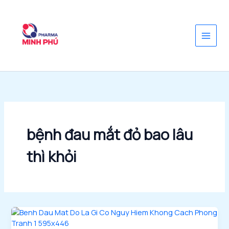
Nhảy
tới
nội
dung
bệnh đau mắt đỏ bao lâu
thì khỏi