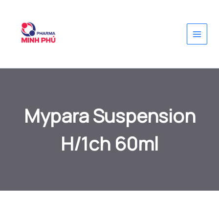
Nhảy
tới
nội
dung
Mypara Suspension
H/1ch 60ml