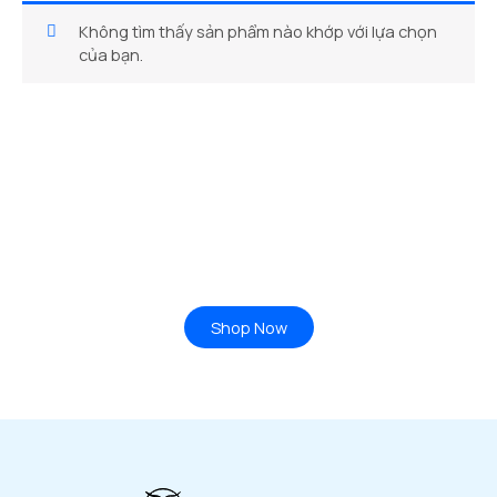
Không tìm thấy sản phẩm nào khớp với lựa chọn
của bạn.
Ready to Find your Perfect Plant?
Browse our online store or visit us in person to experience
the beauty of nature.
Shop Now