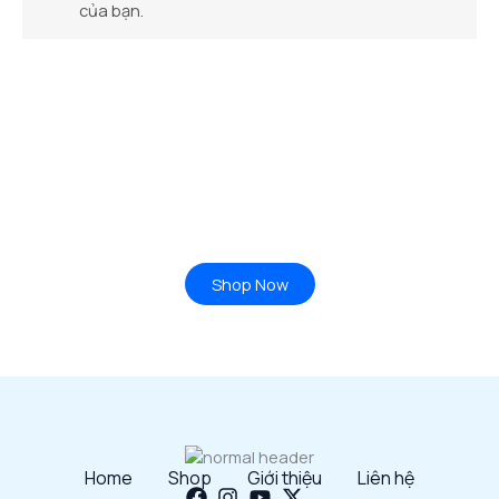
của bạn.
Ready to Find your Perfect Plant?
Browse our online store or visit us in person to experience
the beauty of nature.
Shop Now
Home
Shop
Giới thiệu
Liên hệ